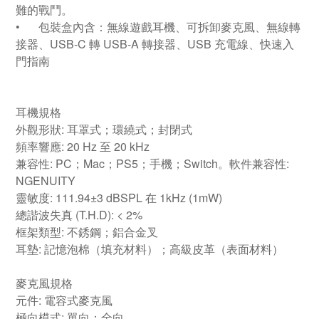
難的戰鬥。
•
包裝盒內含：無線遊戲耳機、可拆卸麥克風、無線轉
接器、USB-C 轉 USB-A 轉接器、USB 充電線、快速入
門指南
耳機規格
外觀形狀: 耳罩式；環繞式；封閉式
頻率響應: 20 Hz 至 20 kHz
兼容性: PC；Mac；PS5；手機；Switch。軟件兼容性:
NGENUITY
靈敏度: 111.94±3 dBSPL 在 1kHz (1mW)
總諧波失真 (T.H.D): < 2%
框架類型: 不銹鋼；鋁合金叉
耳墊: 記憶泡棉（填充材料）；高級皮革（表面材料）
麥克風規格
元件: 電容式麥克風
極向模式: 單向；全向