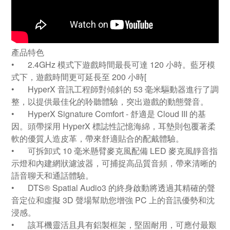
產品特色
•
2.4GHz 模式下遊戲時間最長可達 120 小時。藍牙模
式下，遊戲時間更可延長至 200 小時[
•
HyperX 音訊工程師對傾斜的 53 毫米驅動器進行了調
整，以提供最佳化的聆聽體驗，突出遊戲的動態聲音。
•
HyperX Signature Comfort - 舒適是 Cloud III 的基
因。頭帶採用 HyperX 標誌性記憶海綿，耳墊則包覆著柔
軟的優質人造皮革，帶來舒適貼合的配戴體驗。
•
可拆卸式 10 毫米懸臂麥克風配備 LED 麥克風靜音指
示燈和內建網狀濾波器，可捕捉高品質音頻，帶來清晰的
語音聊天和通話體驗。
•
DTS® Spatial Audio3 的終身啟動將透過其精確的聲
音定位和虛擬 3D 聲場幫助您增強 PC 上的音訊優勢和沈
浸感。
•
該耳機靈活且具有鋁製框架，堅固耐用，可應付最艱