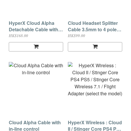
HyperX Cloud Alpha
Cloud Headset Splitter
Detachable Cable with
Cable 3.5mm to 4 pole
in-line control (HXS-
[10 cm] (Universal)
HK$168.00
HK$99.00
HSDC1)
Cloud Alpha Cable with
HyperX Wireless : Cloud
in-line control
II / Stinger Core PS4 PS5