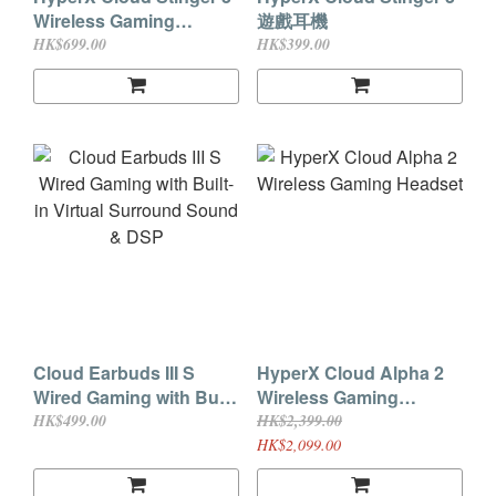
Wireless Gaming
遊戲耳機
Headset
HK$699.00
HK$399.00
Cloud Earbuds III S
HyperX Cloud Alpha 2
Wired Gaming with Built-
Wireless Gaming
in Virtual Surround
Headset
HK$499.00
HK$2,399.00
Sound & DSP
HK$2,099.00