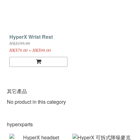
HyperX Wrist Rest
HK$199.00
HK$79.00 ~ HK$99.00
其它產品
No product in this category
hyperxparts