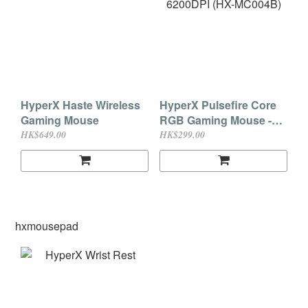
HyperX Haste Wireless
HyperX Pulsefire Core
Gaming Mouse
RGB Gaming Mouse -
6200DPI (HX-MC004B)
HK$649.00
HK$299.00
hxmousepad