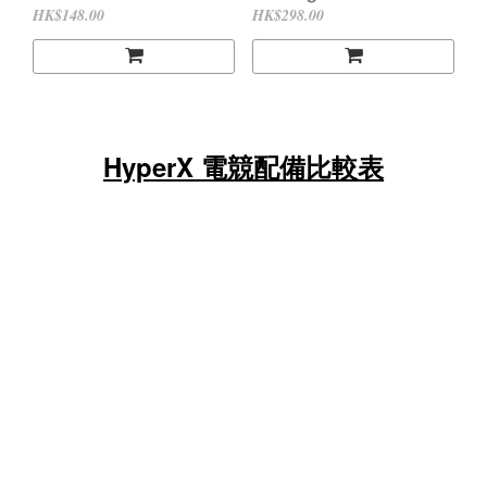
/ Stinger Core Wireless
HK$148.00
HK$298.00
7.1 / Flight Adapter
(select the model)
HyperX 電競配備比較表