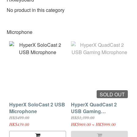
No product in this category
Microphone
SOLD OUT
HyperX SoloCast 2 USB
HyperX QuadCast 2
Microphone
USB Gaming
Microphone
HK$499.00
HK$1,399.00
HK$439.00
HK$969.00 ~ HK$999.00