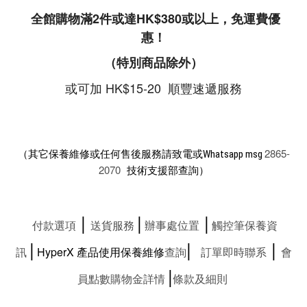
全館購物滿2件或達HK$380或以上，免運費優
惠！
（特別商品除外）
或可加 HK$15-20 順豐速遞服務
2865-
（其它保養維修或任何售後服務請致電或Whatsapp msg
2070
技術支援部查詢）
|
|
|
付款選項
送貨服務
辦事處位置
觸控筆保養資
|
|
|
訊
HyperX
產品使用保養維修
查詢
訂單即時聯系
會
|
員點數購物金詳情
條款及細則