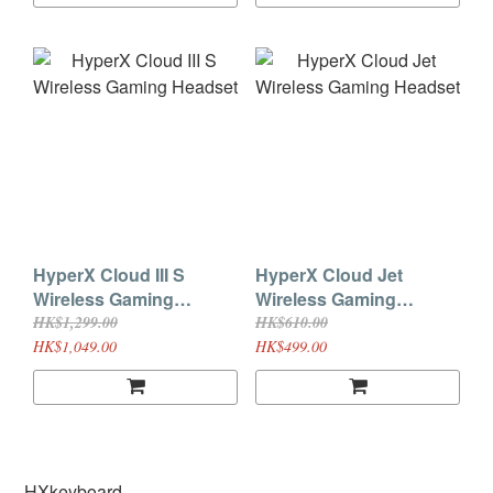
HyperX Cloud III S
HyperX Cloud Jet
Wireless Gaming
Wireless Gaming
Headset
Headset
HK$1,299.00
HK$610.00
HK$1,049.00
HK$499.00
HXkeyboard