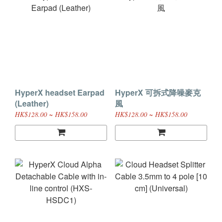
HyperX headset Earpad
HyperX 可拆式降噪麥克
(Leather)
風
HK$128.00 ~ HK$158.00
HK$128.00 ~ HK$158.00