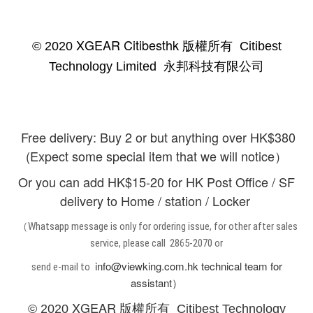
XGEAR Citibesthk 版權所有
© 2020
Citibest
Technology Limited 永邦科技有限公司
Free delivery: Buy 2 or but anything over HK$380
(Expect some special item that we will notice）
Or you can add HK$15-20 for HK Post Office / SF
delivery to Home / station / Locker
（Whatsapp message is only for ordering issue, for other after sales
service, please call 2865-2070 or
info@viewking.com.hk technical team for
send e-mail to
assistant）
XGEAR 版權所有
© 2020
Citibest Technology