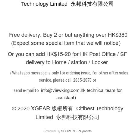
Technology Limited 永邦科技有限公司
Free delivery: Buy 2 or but anything over HK$380
(Expect some special item that we will notice）
Or you can add HK$15-20 for HK Post Office / SF
delivery to Home / station / Locker
（Whatsapp message is only for ordering issue, for other after sales
service, please call 2865-2070 or
info@viewking.com.hk technical team for
send e-mail to
assistant）
XGEAR 版權所有
© 2020
Citibest Technology
Limited 永邦科技有限公司
Powered By
SHOPLINE Payments