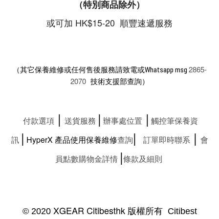
（特別商品除外）
或可加 HK$15-20 順豐速遞服務
2865-
（其它保養維修或任何售後服務請致電或Whatsapp msg
2070
技術支援部查詢）
|
|
|
付款選項
送貨服務
辦事處位置
觸控筆保養資
|
|
|
訊
HyperX
產品使用保養維修
查詢
訂單即時聯系
會
|
員點數購物金詳情
條款及細則
XGEAR Citibesthk 版權所有
© 2020
Citibest