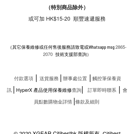
（特別商品除外）
或可加 HK$15-20 順豐速遞服務
2865-
（其它保養維修或任何售後服務請致電或Whatsapp msg
2070
技術支援部查詢）
|
|
|
付款選項
送貨服務
辦事處位置
觸控筆保養資
|
|
|
訊
HyperX
產品使用保養維修
查詢
訂單即時聯系
會
|
員點數購物金詳情
條款及細則
XGEAR Citibesthk 版權所有
© 2020
Citibest